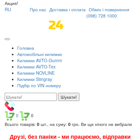
Акция!
RU
Про нас
Доставка і оплата
Обмін і повернення
(098)
728 1000
Головна
Автомобільні килимки
Килимки AVTO-Gumm
Килимки AVTO-Tex
Килимки NOVLINE
Килимки Stingray
Підбір по VIN номеру
Шукати!
0
0
Всього товарів:
0
шт., на суму:
0
грн.
Ви ще нічого не вибрали
Друзі, без паніки - ми працюємо, відправки