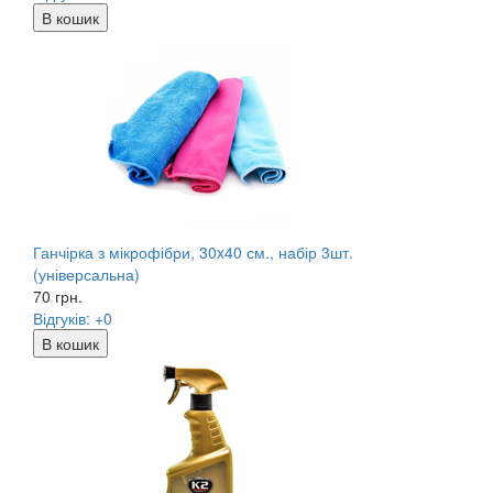
В кошик
Ганчірка з мікрофібри, 30x40 см., набір 3шт.
(універсальна)
70
грн.
Відгуків: +0
В кошик