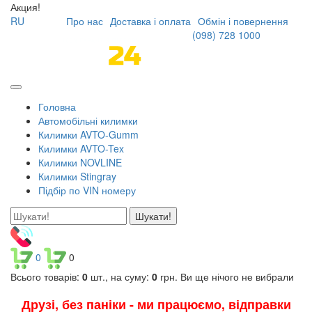
Акция!
RU
Про нас
Доставка і оплата
Обмін і повернення
(098)
728 1000
Головна
Автомобільні килимки
Килимки AVTO-Gumm
Килимки AVTO-Tex
Килимки NOVLINE
Килимки Stingray
Підбір по VIN номеру
Шукати!
0
0
Всього товарів:
0
шт., на суму:
0
грн.
Ви ще нічого не вибрали
Друзі, без паніки - ми працюємо, відправки