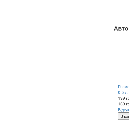
Авто
Розмо
0.5 л.
199 г
169
г
Відгук
В ко