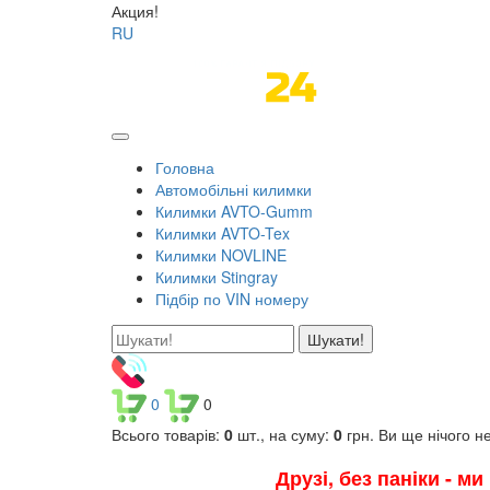
Акция!
RU
Головна
Автомобільні килимки
Килимки AVTO-Gumm
Килимки AVTO-Tex
Килимки NOVLINE
Килимки Stingray
Підбір по VIN номеру
Шукати!
0
0
Всього товарів:
0
шт., на суму:
0
грн.
Ви ще нічого н
Друзі, без паніки - м