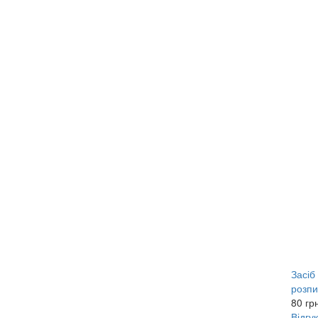
Засіб
розпи
80
гр
Відгук