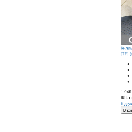
Килим
[TF] 
1 049
954
г
Відгук
В ко