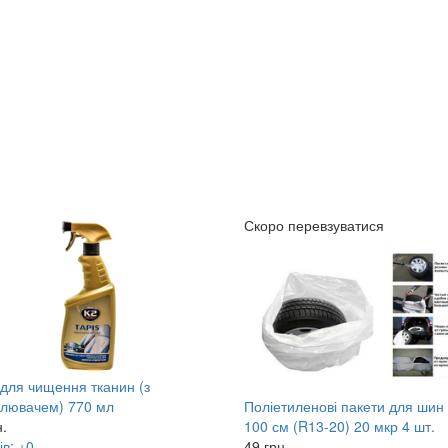
Скоро перевзуватися
 для чищення тканин (з
лювачем) 770 мл
Поліетиленові пакети для шин 
н.
100 см (R13-20) 20 мкр 4 шт.
ів: +0
49
грн.