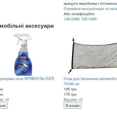
кращого виробника і оптимальн
Отримати консультацію по ки
Або телефонуйте:
+38
(098)
728 1000
мобільні аксесуари
рожувач скла WYNN'S De-ICER
Сітка для багажника автомобіл
70х90 см
рн.
195 грн.
рн.
170
грн.
ів: +0
Відгуків: +0
шик
В кошик