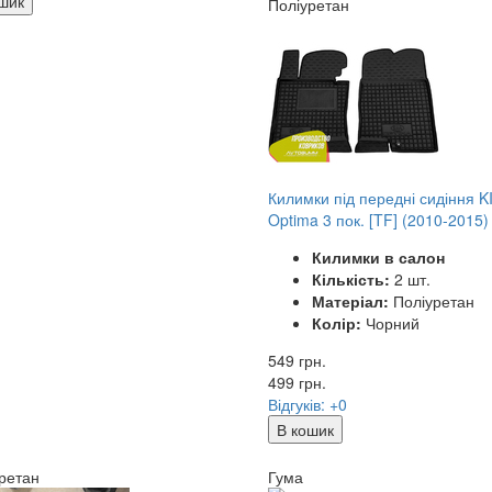
шик
Поліуретан
Килимки під передні сидіння K
Optima 3 пок. [TF] (2010-2015)
Килимки в салон
Кількість:
2 шт.
Матеріал:
Поліуретан
Колір:
Чорний
549 грн.
499
грн.
Відгуків: +0
В кошик
ретан
Гума