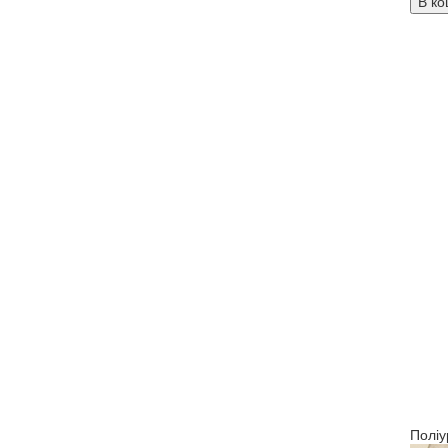
В ко
Поліу