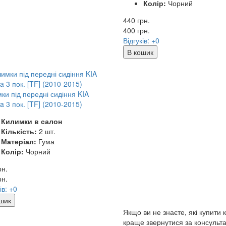
Колір:
Чорний
440 грн.
400
грн.
Відгуків: +0
В кошик
ки під передні сидіння KIA
a 3 пок. [TF] (2010-2015)
Килимки в салон
Кількість:
2 шт.
Матеріал:
Гума
Колір:
Чорний
рн.
рн.
ів: +0
шик
Якщо ви не знаєте, які купити 
краще звернутися за консульта