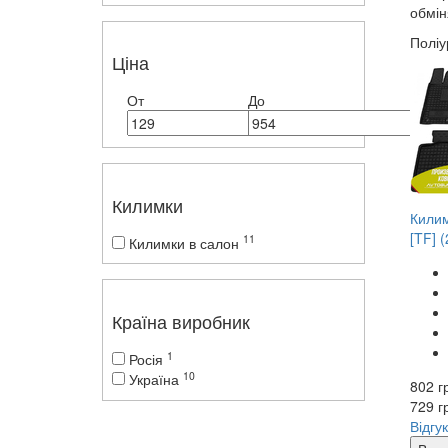
обмін
Поліу
Ціна
От
До
Килимки
Килим
[TF] 
11
Килимки в салон
Країна виробник
1
Росія
10
Україна
802 г
729
г
Відгук