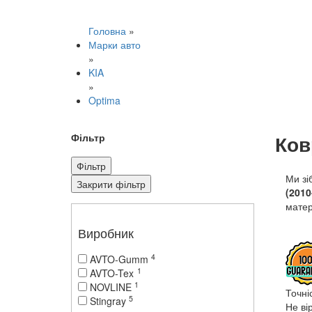
Головна
»
Марки авто
»
KIA
»
Optima
Ков
Фільтр
Фільтр
Ми зі
Закрити фільтр
(2010
матер
Виробник
4
AVTO-Gumm
1
AVTO-Tex
1
NOVLINE
Точні
5
Stingray
Не ві