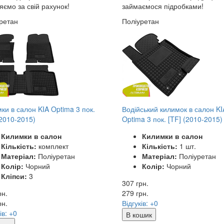
яємо за свій рахунок!
займаємося підробками!
ретан
Поліуретан
ки в салон KIA Optima 3 пок.
Водійський килимок в салон KI
(2010-2015)
Optima 3 пок. [TF] (2010-2015)
Килимки в салон
Килимки в салон
Кількість:
комплект
Кількість:
1 шт.
Матеріал:
Поліуретан
Матеріал:
Поліуретан
Колір:
Чорний
Колір:
Чорний
Кліпси:
3
307 грн.
рн.
279
грн.
рн.
Відгуків: +0
ів: +0
В кошик