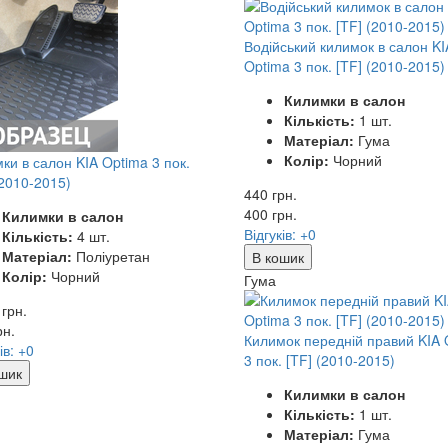
Водійський килимок в салон KI
Optima 3 пок. [TF] (2010-2015)
Килимки в салон
Кількість:
1 шт.
Матеріал:
Гума
Колір:
Чорний
ки в салон KIA Optima 3 пок.
(2010-2015)
440 грн.
400
грн.
Килимки в салон
Відгуків: +0
Кількість:
4 шт.
Матеріал:
Поліуретан
В кошик
Колір:
Чорний
Гума
 грн.
рн.
Килимок передній правий KIA 
ів: +0
3 пок. [TF] (2010-2015)
шик
Килимки в салон
Кількість:
1 шт.
Матеріал:
Гума