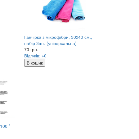
Ганчірка з мікрофібри, 30x40 см.,
набір 3шт. (універсальна)
70
грн.
Відгуків: +0
В кошик
100 *