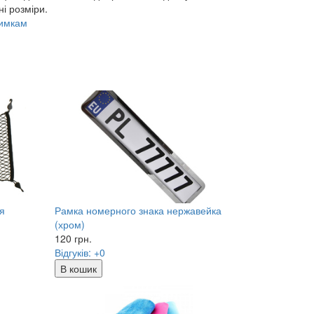
і розміри.
лимкам
я
Рамка номерного знака нержавейка
(хром)
120
грн.
Відгуків: +0
В кошик