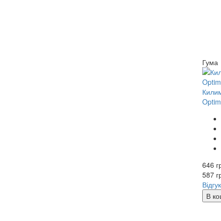
Гума
Килим
Optim
646 г
587
г
Відгук
В ко