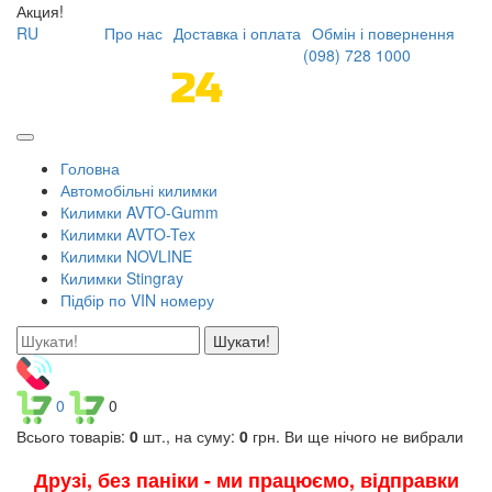
Акция!
RU
Про нас
Доставка і оплата
Обмін і повернення
(098)
728 1000
Головна
Автомобільні килимки
Килимки AVTO-Gumm
Килимки AVTO-Tex
Килимки NOVLINE
Килимки Stingray
Підбір по VIN номеру
Шукати!
0
0
Всього товарів:
0
шт., на суму:
0
грн.
Ви ще нічого не вибрали
Друзі, без паніки - ми працюємо, відправки