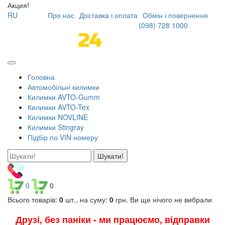
Акция!
RU
Про нас
Доставка і оплата
Обмін і повернення
(098)
728 1000
Головна
Автомобільні килимки
Килимки AVTO-Gumm
Килимки AVTO-Tex
Килимки NOVLINE
Килимки Stingray
Підбір по VIN номеру
Шукати!
0
0
Всього товарів:
0
шт., на суму:
0
грн.
Ви ще нічого не вибрали
Друзі, без паніки - ми працюємо, відправки