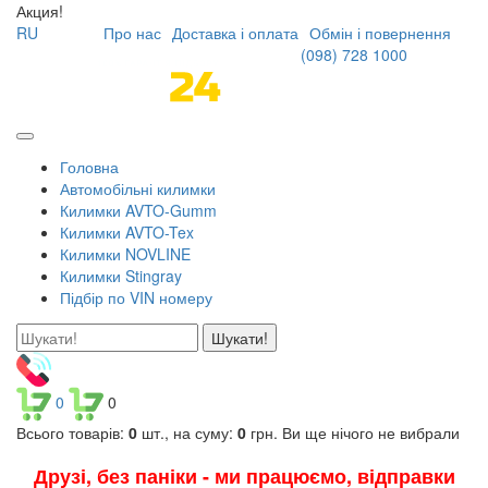
Акция!
RU
Про нас
Доставка і оплата
Обмін і повернення
(098)
728 1000
Головна
Автомобільні килимки
Килимки AVTO-Gumm
Килимки AVTO-Tex
Килимки NOVLINE
Килимки Stingray
Підбір по VIN номеру
Шукати!
0
0
Всього товарів:
0
шт., на суму:
0
грн.
Ви ще нічого не вибрали
Друзі, без паніки - ми працюємо, відправки