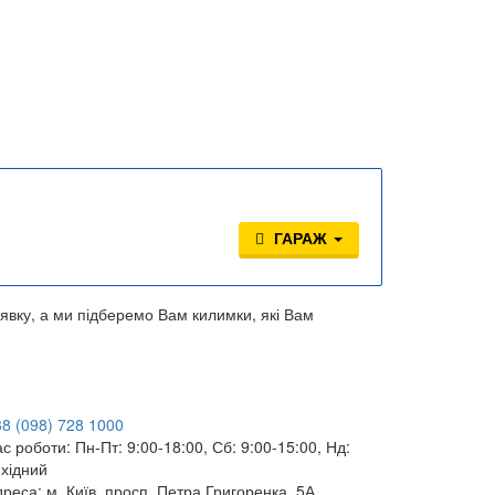
ГАРАЖ
явку, а ми підберемо Вам килимки, які Вам
38
(098)
728 1000
ас роботи:
Пн-Пт: 9:00-18:00, Сб: 9:00-15:00, Нд:
ихідний
дреса:
м. Київ, просп. Петра Григоренка, 5А