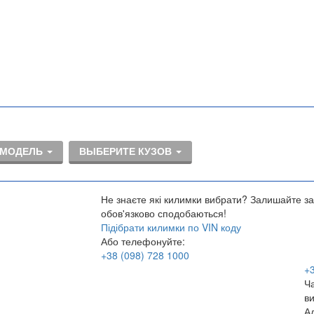
 МОДЕЛЬ
ВЫБЕРИТЕ КУЗОВ
Не знаєте які килимки вибрати? Залишайте за
обов'язково сподобаються!
Підібрати килимки по VIN коду
Або телефонуйте:
+38
(098)
728 1000
+
Ч
в
А