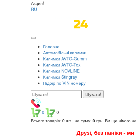
Акция!
RU
Головна
Автомобільні килимки
Килимки AVTO-Gumm
Килимки AVTO-Tex
Килимки NOVLINE
Килимки Stingray
Підбір по VIN номеру
Шукати!
0
0
Всього товарів:
0
шт., на суму:
0
грн.
Ви ще нічого н
Друзі, без паніки - м