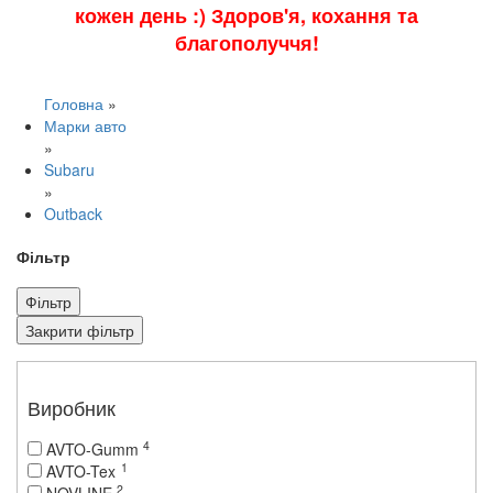
кожен день :) Здоров'я, кохання та
благополуччя!
Головна
»
Марки авто
»
Subaru
»
Outback
Фільтр
Фільтр
Закрити фільтр
Виробник
4
AVTO-Gumm
1
AVTO-Tex
2