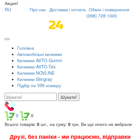
Акция!
RU
Про нас
Доставка і оплата
Обмін і повернення
(098)
728 1000
Головна
Автомобільні килимки
Килимки AVTO-Gumm
Килимки AVTO-Tex
Килимки NOVLINE
Килимки Stingray
Підбір по VIN номеру
Шукати!
0
0
Всього товарів:
0
шт., на суму:
0
грн.
Ви ще нічого не вибрали
Друзі, без паніки - ми працюємо, відправки