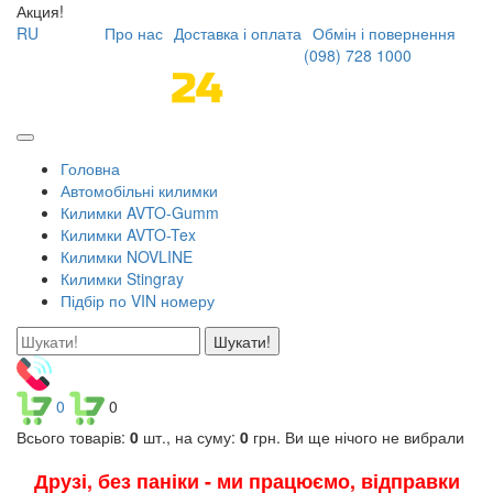
Акция!
RU
Про нас
Доставка і оплата
Обмін і повернення
(098)
728 1000
Головна
Автомобільні килимки
Килимки AVTO-Gumm
Килимки AVTO-Tex
Килимки NOVLINE
Килимки Stingray
Підбір по VIN номеру
Шукати!
0
0
Всього товарів:
0
шт., на суму:
0
грн.
Ви ще нічого не вибрали
Друзі, без паніки - ми працюємо, відправки