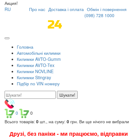
Акция!
RU
Про нас
Доставка і оплата
Обмін і повернення
(098)
728 1000
Головна
Автомобільні килимки
Килимки AVTO-Gumm
Килимки AVTO-Tex
Килимки NOVLINE
Килимки Stingray
Підбір по VIN номеру
Шукати!
0
0
Всього товарів:
0
шт., на суму:
0
грн.
Ви ще нічого не вибрали
Друзі, без паніки - ми працюємо, відправки