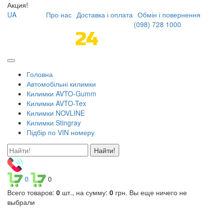
Акция!
UA
Про нас
Доставка і оплата
Обмін і повернення
(098)
728 1000
Головна
Автомобільні килимки
Килимки AVTO-Gumm
Килимки AVTO-Tex
Килимки NOVLINE
Килимки Stingray
Підбір по VIN номеру
Найти!
0
0
Всего товаров:
0
шт., на сумму:
0
грн.
Вы еще ничего не
выбрали