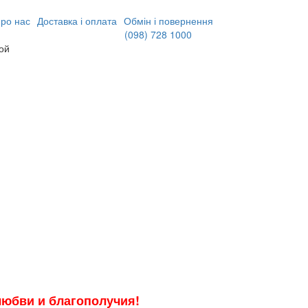
ро нас
Доставка і оплата
Обмін і повернення
(098)
728 1000
ной
 любви и благополучия!