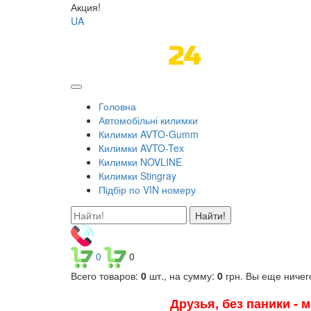
Акция!
UA
Головна
Автомобільні килимки
Килимки AVTO-Gumm
Килимки AVTO-Tex
Килимки NOVLINE
Килимки Stingray
Підбір по VIN номеру
Найти!
0
0
Всего товаров:
0
шт., на сумму:
0
грн.
Вы еще ничег
Друзья, без паники - 