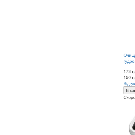
Очищу
гудро
173 г
150
г
Відгук
В ко
Скоро