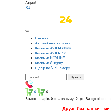
Акция!
RU
Головна
Автомобільні килимки
Килимки AVTO-Gumm
Килимки AVTO-Tex
Килимки NOVLINE
Килимки Stingray
Підбір по VIN номеру
Шукати!
0
0
Всього товарів:
0
шт., на суму:
0
грн.
Ви ще нічого н
Друзі, без паніки - м