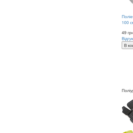
Поліе
100 с
49
гр
Відгук
В ко
Поліу