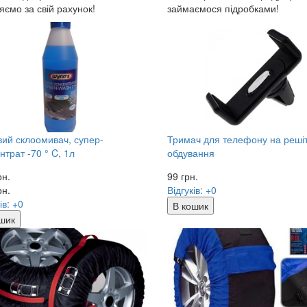
яємо за свій рахунок!
займаємося підробками!
ий склоомивач, супер-
Тримач для телефону на реші
нтрат -70 ° C, 1л
обдування
рн.
99
грн.
рн.
Відгуків: +0
ів: +0
В кошик
шик