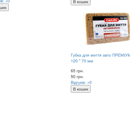
ів: +0
В кошик
шик
Губка для миття авто ПРЕМІУМ
120 * 70 мм
65 грн.
50
грн.
Відгуків: +0
В кошик