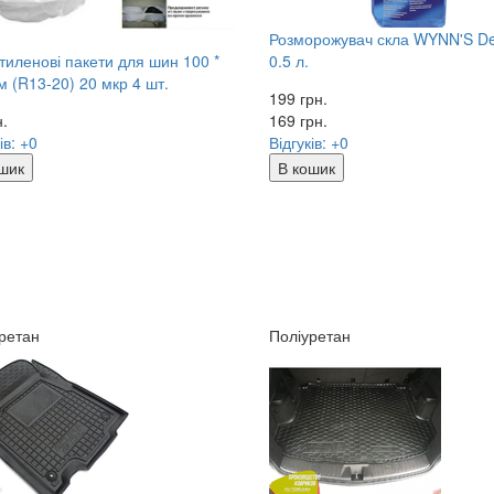
Розморожувач скла WYNN'S D
тиленові пакети для шин 100 *
0.5 л.
м (R13-20) 20 мкр 4 шт.
199 грн.
н.
169
грн.
ів: +0
Відгуків: +0
шик
В кошик
ретан
Поліуретан