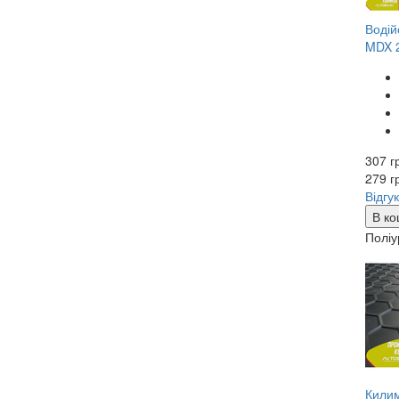
Водій
MDX 2
307 г
279
г
Відгук
В ко
Поліу
Килим