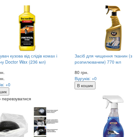
вач кузова від слідів комах і
Засіб для чищення тканин (з
ну Doctor Wax (236 мл)
розпилювачем) 770 мл
рн.
80
грн.
рн.
Відгуків: +0
ів: +0
В кошик
шик
 перевзуватися