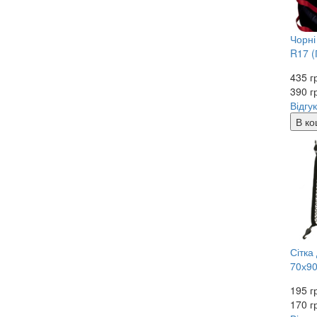
Чорні
R17 (
435 г
390
г
Відгук
В ко
Сітка
70х90
195 г
170
г