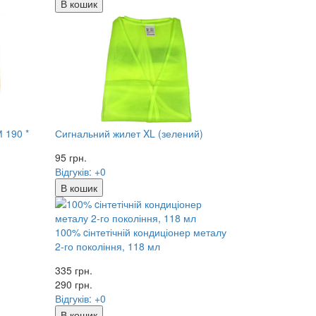
В кошик
 190 *
Сигнальний жилет XL (зелений)
95
грн.
Відгуків: +0
В кошик
100% cінтетічній кондиціонер металу
2-го покоління, 118 мл
335 грн.
290
грн.
Відгуків: +0
В кошик