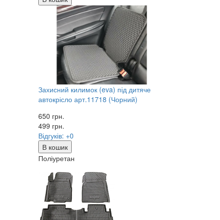
Захисний килимок (eva) під дитяче
автокрісло арт.11718 (Чорний)
650 грн.
499
грн.
Відгуків: +0
В кошик
Поліуретан