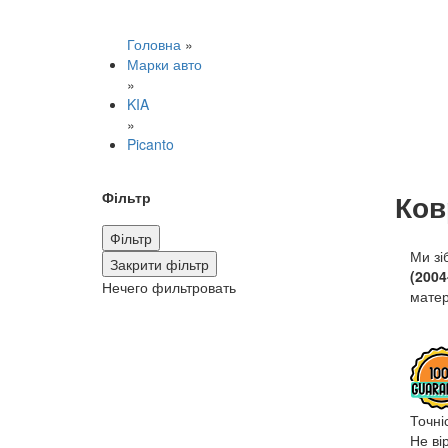
Головна
»
Марки авто
»
KIA
»
Picanto
Ков
Фільтр
Фільтр
Ми зі
Закрити фільтр
(2004
Нечего фильтровать
матер
Точні
Не ві