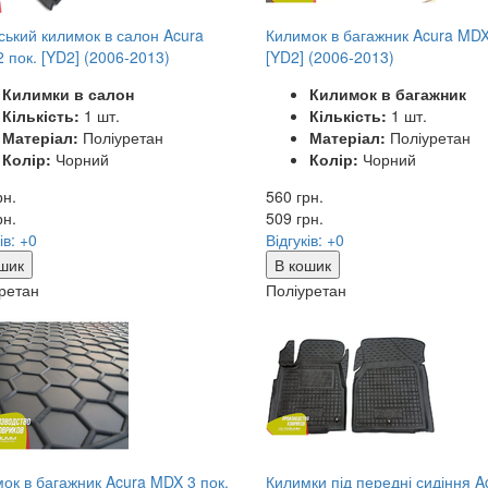
ський килимок в салон Acura
Килимок в багажник Acura MDX
 пок. [YD2] (2006-2013)
[YD2] (2006-2013)
Килимки в салон
Килимок в багажник
Кількість:
1 шт.
Кількість:
1 шт.
Матеріал:
Поліуретан
Матеріал:
Поліуретан
Колір:
Чорний
Колір:
Чорний
рн.
560 грн.
рн.
509
грн.
ів: +0
Відгуків: +0
шик
В кошик
ретан
Поліуретан
ок в багажник Acura MDX 3 пок.
Килимки під передні сидіння A