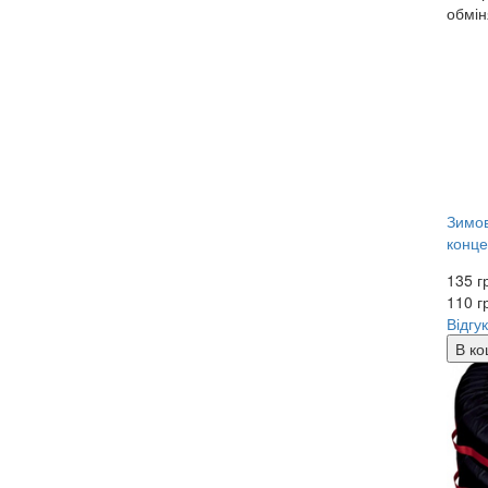
обмін
Зимов
конце
135 г
110
г
Відгук
В ко