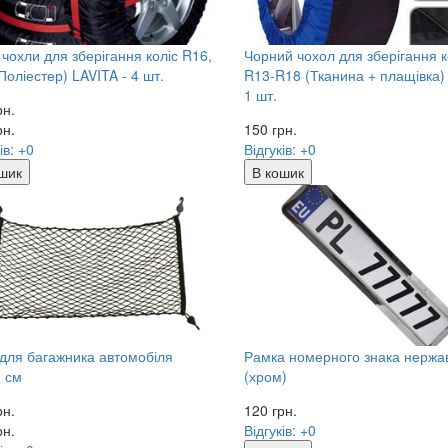
 чохли для зберігання коліс R16,
Чорний чохол для зберігання к
Поліестер) LAVITA - 4 шт.
R13-R18 (Тканина + плащівка) V
1 шт.
рн.
рн.
150
грн.
ів: +0
Відгуків: +0
шик
В кошик
 для багажника автомобіля
Рамка номерного знака нержа
 см
(хром)
рн.
120
грн.
рн.
Відгуків: +0