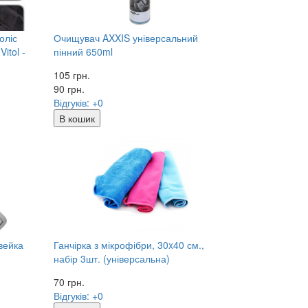
оліс
Очищувач AXXIS універсальний
itol -
пінний 650ml
105 грн.
90
грн.
Відгуків: +0
В кошик
вейка
Ганчірка з мікрофібри, 30x40 см.,
набір 3шт. (універсальна)
70
грн.
Відгуків: +0