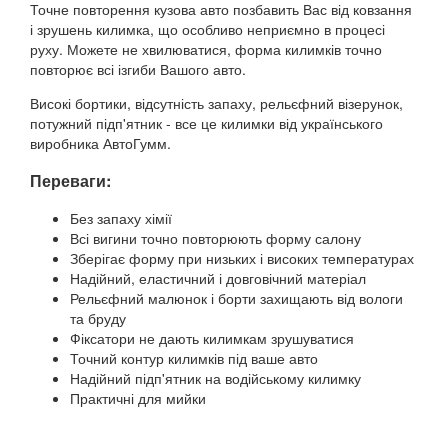
Точне повторення кузова авто позбавить Вас від ковзання
і зрушень килимка, що особливо неприємно в процесі
руху. Можете не хвилюватися, форма килимків точно
повторює всі ізгиби Вашого авто.
Високі бортики, відсутність запаху, рельєфний візерунок,
потужний підп'ятник - все це килимки від українського
виробника АвтоГумм.
Переваги:
Без запаху хімії
Всі вигини точно повторюють форму салону
Зберігає форму при низьких і високих температурах
Надійний, еластичний і довговічний матеріал
Рельєфний малюнок і борти захищають від вологи
та бруду
Фіксатори не дають килимкам зрушуватися
Точний контур килимків під ваше авто
Надійний підп'ятник на водійському килимку
Практичні для мийки