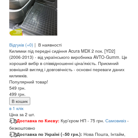
Відгуків (+0)
|
В наявності
Килимки під передні сидіння Acura MDX 2 пок. [YD2]
(2006-2013) - від українського виробника AVTO-Gumm. Це
хороший вибір в співвідношенні ціна/якість. Приємний
зовнішній вигляд і довговічність - основні переваги даних
килимків.
Популярний товар!
549 грн.
499
грн.
В кошик
в 1 клік
Ціна за 2 шт.
Доставка по Києву:
Кур'єром НП - 75 грн.
Самовивіз
-
безкоштовно
Доставка по Україні (~50 грн.):
Нова Пошта, Інтайм,